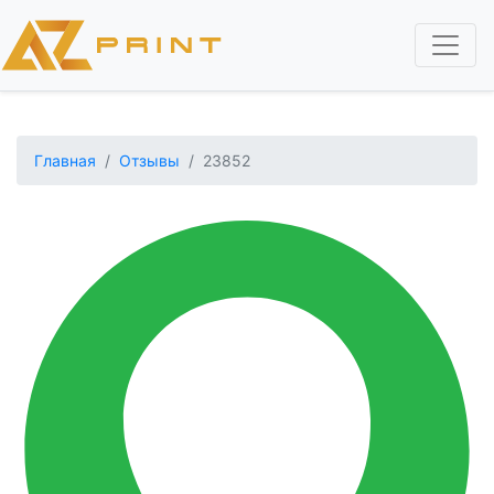
Перейти
к
основному
содержанию
Главная
Отзывы
23852
Изображение