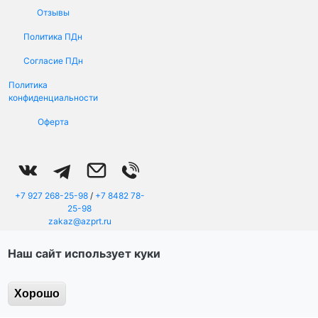
Отзывы
Политика ПДн
Меню в подвале
Согласие ПДн
Политика
конфиденциальности
Оферта
+7 927 268-25-98
/
+7 8482 78-
25-98
zakaz@azprt.ru
г. Тольятти, ул. Автостроителей
96а, оф. 3а
Наш сайт использует куки
Пн - Пт: 08:00 - 20:00, Сб - Вс:
08:00 - 18:00
ООО "АЗ Принт" © 2014 -
2026
Хорошо
ИНН/КПП/ОГРН
6321356994/632101001/1146320015555