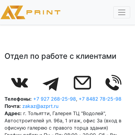
Перейти
к
основному
содержанию
Отдел по работе с клиентами
Изображение
Изображение
Изображение
Изображение
Телефоны:
+7 927 268-25-98
,
+7 8482 78-25-98
Почта:
zakaz@azprt.ru
Адрес:
г. Тольятти, Галерея ТЦ "Водолей",
Автостроителей ул. 96а, 1 этаж, офис 3а (вход в
офисную галерею с правого торца здания)