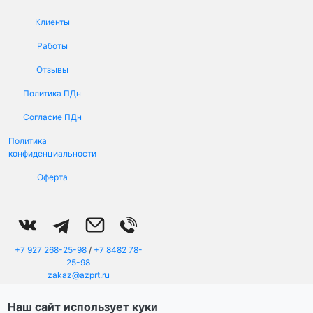
Клиенты
Работы
Отзывы
Политика ПДн
Меню в подвале
Согласие ПДн
Политика
конфиденциальности
Оферта
+7 927 268-25-98
/
+7 8482 78-
25-98
zakaz@azprt.ru
г. Тольятти, ул. Автостроителей
96а, оф. 3а
Наш сайт использует куки
Пн - Пт: 08:00 - 20:00, Сб - Вс: