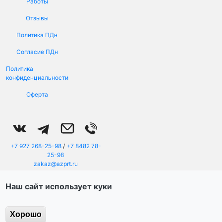
Работы
Отзывы
Политика ПДн
Меню в подвале
Согласие ПДн
Политика
конфиденциальности
Оферта
+7 927 268-25-98
/
+7 8482 78-
25-98
zakaz@azprt.ru
г. Тольятти, ул. Автостроителей
96а, оф. 3а
Наш сайт использует куки
Пн - Пт: 08:00 - 20:00, Сб - Вс:
08:00 - 18:00
ООО "АЗ Принт" © 2014 -
2026
Хорошо
ИНН/КПП/ОГРН