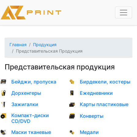
Перейти
к
основному
содержанию
Главная
Продукция
Представительская Продукция
Представительская продукция
Бейджи, пропуска
Бирдекели, костеры
Дорхенгеры
Ежедневники
Зажигалки
Карты пластиковые
Компакт-диски
Конверты
CD/DVD
Маски тканевые
Медали